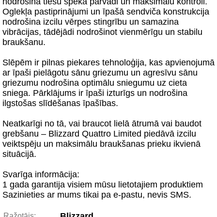
nodrošina tiešu spēka pārvadi un maksimālu kontroli.
Oglekļa pastiprinājumi un īpašā sendviča konstrukcija
nodrošina izcilu vērpes stingrību un samazina
vibrācijas, tādējādi nodrošinot vienmērīgu un stabilu
braukšanu.
Slēpēm ir pilnas piekares tehnoloģija, kas apvienojumā
ar īpaši pielāgotu sānu griezumu un agresīvu sānu
griezumu nodrošina optimālu sniegumu uz cieta
sniega. Pārklājums ir īpaši izturīgs un nodrošina
ilgstošas slīdēšanas īpašības.
Neatkarīgi no tā, vai braucot lielā ātrumā vai baudot
grebšanu – Blizzard Quattro Limited piedāvā izcilu
veiktspēju un maksimālu braukšanas prieku ikvienā
situācijā.
Svarīga informācija:
1 gada garantija visiem mūsu lietotajiem produktiem
Sazinieties ar mums tikai pa e-pastu, nevis SMS.
Blizzard
Ražotājs: