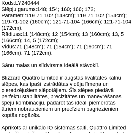
Kods:LY240444
Slēpju garums:148; 154; 160; 166; 172;
Parametri:119-71-102 (148cm); 119-71-102 (154cm);
119-71-102 (160cm); 121-71-104 (166cm); 121-71-104
(172cm);
Rādiuss:11 (148cm); 12 (154cm); 13 (160cm); 13, 5
(166cm); 14, 5 (172cm);
Vidus:71 (148cm); 71 (154cm); 71 (160cm); 71
(166cm); 71 (172cm);
Sānu malas un slīdvirsma ideālā stāvoklī.
Blizzard Quattro Limited ir augstas kvalitātes kalnu
slēpes, kas īpaši izstrādātas vidēja līmeņa un
pieredzējušiem slēpotājiem. Šīs slēpes piedāvā
perfektu stabilitātes, precizitātes un manevrēšanas
spēju kombināciju, padarot tās ideāli piemērotas
ātriem nobraucieniem un precīziem pagriezieniem
koptās nogāzēs.
Aprīkots ar unikālo IQ sistēmas saiti, Quattro Limited