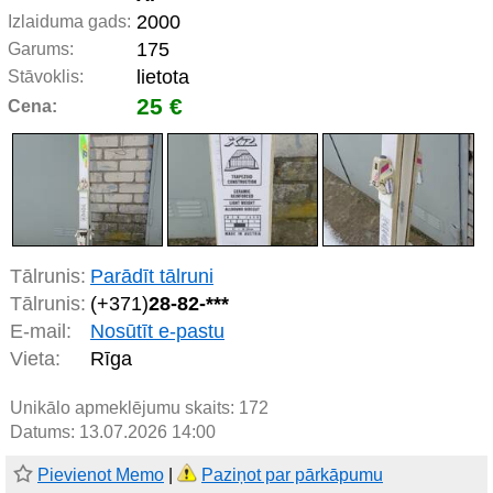
2000
Izlaiduma gads:
175
Garums:
lietota
Stāvoklis:
25 €
Cena:
Tālrunis:
Parādīt tālruni
Tālrunis:
(+371)
28-82-***
E-mail:
Nosūtīt e-pastu
Vieta:
Rīga
Unikālo apmeklējumu skaits:
172
Datums: 13.07.2026 14:00
Pievienot Memo
|
Paziņot par pārkāpumu