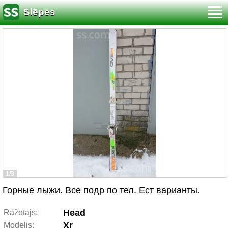
Slēpes
1/3
Горные лыжи. Все подр по тел. Ест варианты.
Head
Ražotājs:
Xr
Modelis: