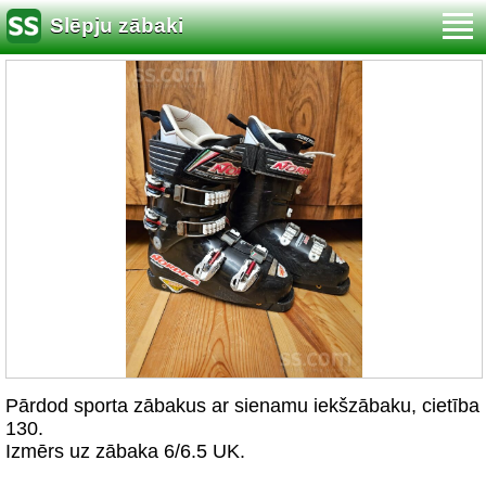
Slēpju zābaki
Pārdod sporta zābakus ar sienamu iekšzābaku, cietība
130.
Izmērs uz zābaka 6/6.5 UK.