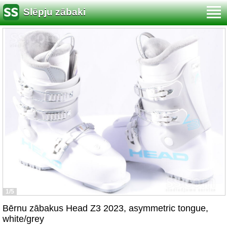
Slēpju zābaki
1/5
Bērnu zābakus Head Z3 2023, asymmetric tongue,
white/grey