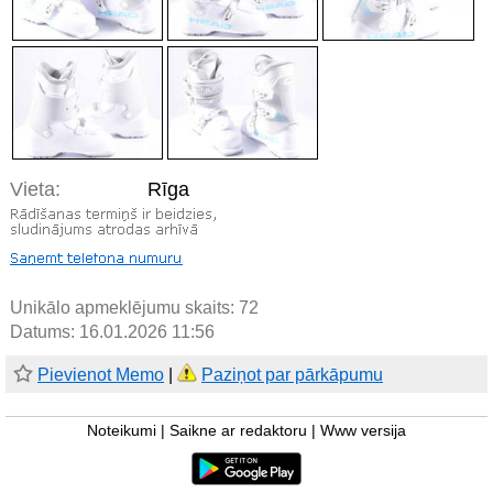
Vieta:
Rīga
Unikālo apmeklējumu skaits:
72
Datums: 16.01.2026 11:56
Pievienot Memo
|
Paziņot par pārkāpumu
Noteikumi
|
Saikne ar redaktoru
|
Www versija