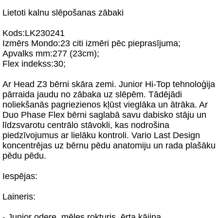
Lietoti kalnu slēpošanas zābaki
Kods:LK230241
Izmērs Mondo:23 citi izmēri pēc pieprasījuma;
Apvalks mm:277 (23cm);
Flex indekss:30;
Ar Head Z3 bērni skāra zemi. Junior Hi-Top tehnoloģija
pārraida jaudu no zābaka uz slēpēm. Tādējādi
noliekšanās pagriezienos kļūst vieglāka un ātrāka. Ar
Duo Phase Flex bērni saglabā savu dabisko stāju un
līdzsvarotu centrālo stāvokli, kas nodrošina
piedzīvojumus ar lielāku kontroli. Vario Last Design
koncentrējas uz bērnu pēdu anatomiju un rada plašāku
pēdu pēdu.
Iespējas:
Laineris:
- Junior odere, mēles rokturis, ērta kājiņa