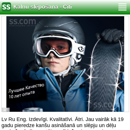
Kalnu slēpošana - Citi
1/9
Lv Ru Eng. Izdevīgi. Kvalitatīvi. Ātri. Jau vairāk kā 19
gadu pieredze kanšu asināšanā un slēpju un dēļu