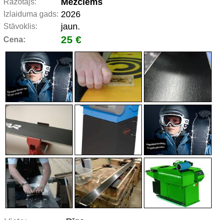
Mežciems
Ražotājs:
2026
Izlaiduma gads:
jaun.
Stāvoklis:
25 €
Cena: