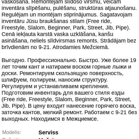
vaskošanā. Remontējam slīdošo virsmu, veicam
inventāra slīpēšanu, pulēšanu, struktūras atjaunošanu.
Regulējam un montējam stiprinājumus. Sagatavojam
inventāru Jūsu braukšanas stilam (Free ride,
Freestyle, Slalom, Beginner, Park, Street, Jib, Pipe).
Cenā iekļauta karstā vaska uzklāšana, kanšu
asināšana, neliels slīdvirsmas remonts. Strādājam bez
brīvdienām no 9-21. Atrodamies Mežciemā.
Выгодно. Профессионально. Быстро. Уже более 19
лет точим кант и натираем воском горные лыжи и
доски. Ремонтируем скользящую поверхность,
шлифуем, полируем, наносим структуру.
Регулируем и устанавливаем крепления.
Подготовим инвентарь для вашего стиля езды
(Free ride, Freestyle, Slalom, Beginner, Park, Street,
Jib, Pipe). В цену входит нанесение горячего воска,
заточка кантов, мелкий ремонт. Работаем с 9-21 без
выходных. Находимся в Межциемсе.
Serviss
Modelis: