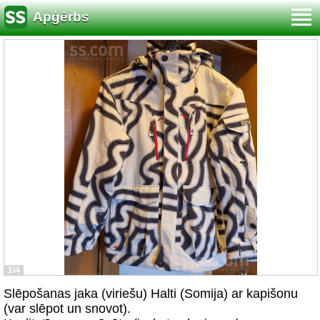
Apģērbs
1/4
Slēpošanas jaka (viriešu) Halti (Somija) ar kapišonu
(var slēpot un snovot).