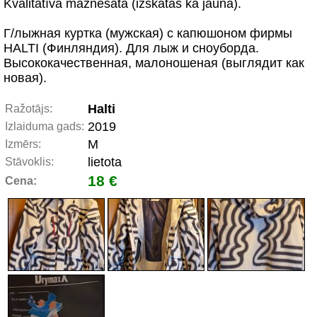
Kvalitatīva maznēsāta (izskatas ka jauna).
Г/лыжная куртка (мужская) с капюшоном фирмы
HALTI (Финляндия). Для лыж и сноуборда.
Высококачественная, малоношеная (выглядит как
новая).
Halti
Ražotājs:
2019
Izlaiduma gads:
M
Izmērs:
lietota
Stāvoklis:
18 €
Cena: