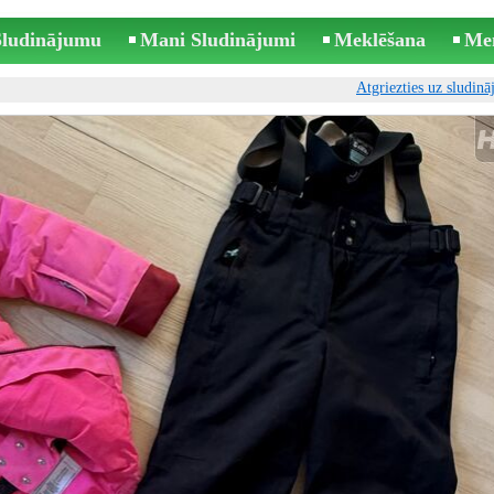
 Sludinājumu
Mani Sludinājumi
Meklēšana
Me
Atgriezties uz sludin