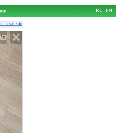
mo
RU
EN
ājumu sarakstu