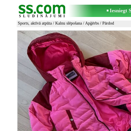
Iesniegt
SLUDINĀJUMI
Sports, aktīvā atpūta
/
Kalnu slēpošana
/
Apģērbs
/ Pārdod