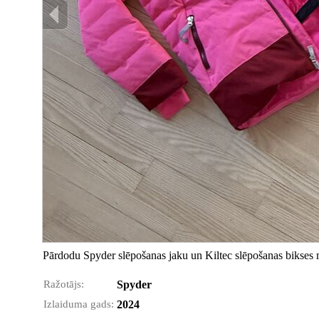
Pārdodu Spyder slēpošanas jaku un Kiltec slēpošanas bikses 
Ražotājs:
Spyder
Izlaiduma gads:
2024