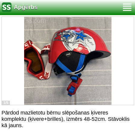
Apģērbs
1/5
Pārdod mazlietotu bērnu slēpošanas ķiveres
komplektu (ķivere+brilles), izmērs 48-52cm. Stāvoklis
kā jauns.