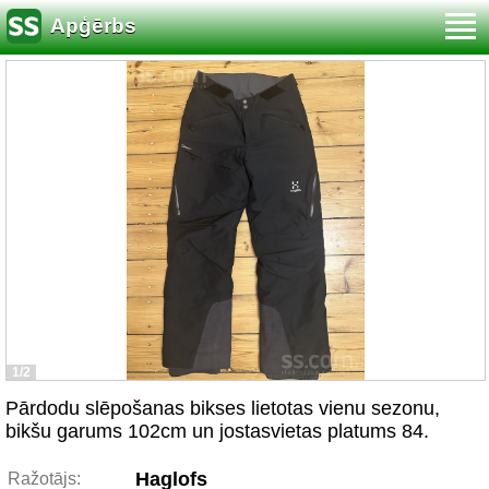
Apģērbs
1/2
Pārdodu slēpošanas bikses lietotas vienu sezonu,
bikšu garums 102cm un jostasvietas platums 84.
Haglofs
Ražotājs: