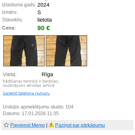
2024
Izlaiduma gads:
S
Izmērs:
lietota
Stāvoklis:
90 €
Cena:
Vieta:
Rīga
Unikālo apmeklējumu skaits:
104
Datums: 17.01.2026 11:35
Pievienot Memo
|
Paziņot par pārkāpumu