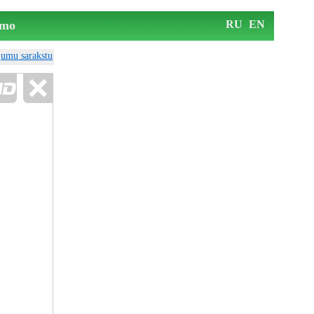
mo
RU
EN
ājumu sarakstu