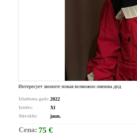
Интересует звоните новая возможно омнива дпд
Izlaiduma gads:
2022
Izmērs:
Xl
Stāvoklis:
jaun.
Cena:
75 €