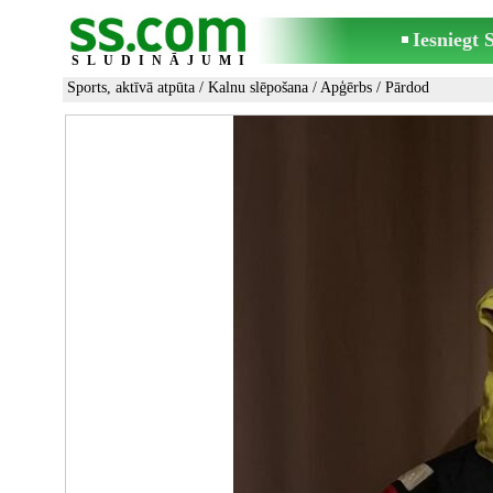
Iesniegt
SLUDINĀJUMI
Sports, aktīvā atpūta
/
Kalnu slēpošana
/
Apģērbs
/ Pārdod