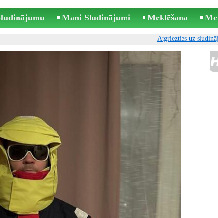
 Sludinājumu
Mani Sludinājumi
Meklēšana
Me
Atgriezties uz sludin