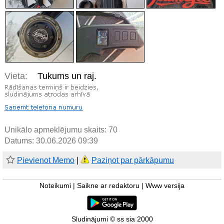
Vieta:
Tukums un raj.
Unikālo apmeklējumu skaits:
70
Datums: 30.06.2026 09:39
Pievienot Memo
|
Paziņot par pārkāpumu
Noteikumi
|
Saikne ar redaktoru
|
Www versija
Sludinājumi © ss sia 2000