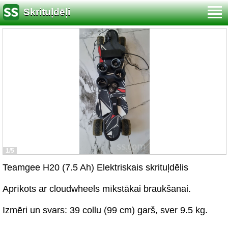
Skrituļdēļi
1/5
Teamgee H20 (7.5 Ah) Elektriskais skrituļdēlis
Aprīkots ar cloudwheels mīkstākai braukšanai.
Izmēri un svars: 39 collu (99 cm) garš, sver 9.5 kg.