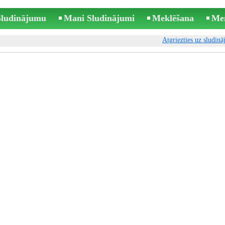
 Sludinājumu
Mani Sludinājumi
Meklēšana
Me
Atgriezties uz sludin