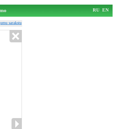
mo
RU
EN
ājumu sarakstu