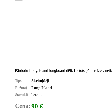
Pārdodu Long Island longboard dēli. Lietots pāris reizes, netie
Tips:
Skrituļdēļi
Ražotājs:
Long Island
Stāvoklis:
lietota
Cena:
90 €