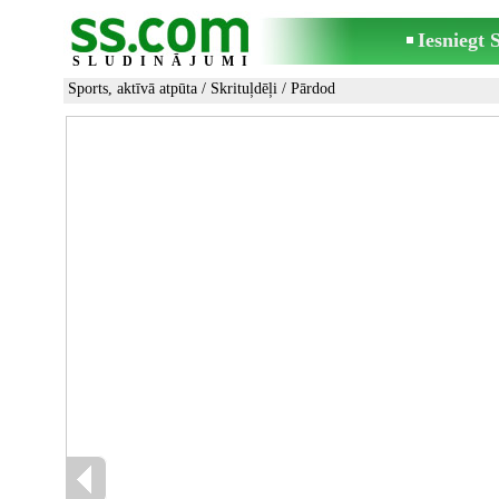
Iesniegt
SLUDINĀJUMI
Sports, aktīvā atpūta
/
Skrituļdēļi
/ Pārdod