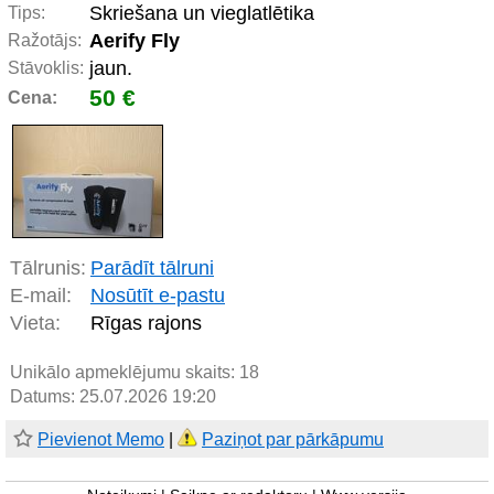
Skriešana un vieglatlētika
Tips:
Aerify Fly
Ražotājs:
jaun.
Stāvoklis:
50 €
Cena:
Tālrunis:
Parādīt tālruni
E-mail:
Nosūtīt e-pastu
Vieta:
Rīgas rajons
Unikālo apmeklējumu skaits:
18
Datums: 25.07.2026 19:20
Pievienot Memo
|
Paziņot par pārkāpumu