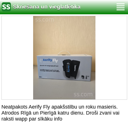
Skriešana un vieglatlētika
Neatpakots Aerify Fly apakšstilbu un roku masieris.
Atrodos Rīgā un Pierīgā katru dienu. Droši zvani vai
raksti wapp par sīkāku info