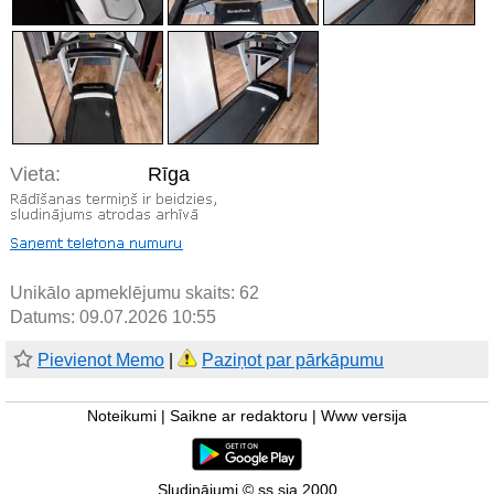
Vieta:
Rīga
Unikālo apmeklējumu skaits:
62
Datums: 09.07.2026 10:55
Pievienot Memo
|
Paziņot par pārkāpumu
Noteikumi
|
Saikne ar redaktoru
|
Www versija
Sludinājumi © ss sia 2000