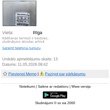
Vieta:
Rīga
Unikālo apmeklējumu skaits:
13
Datums: 11.05.2026 08:42
Pievienot Memo
|
Paziņot par pārkāpumu
Noteikumi
|
Saikne ar redaktoru
|
Www versija
Sludinājumi © ss sia 2000