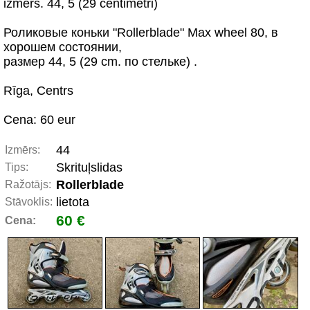
izmērs. 44, 5 (29 centimetri)
Роликовые коньки "Rollerblade" Max wheel 80, в
хорошем состоянии,
размер 44, 5 (29 cm. по стельке) .
Rīga, Centrs
Cena: 60 eur
44
Izmērs:
Skrituļslidas
Tips:
Rollerblade
Ražotājs:
lietota
Stāvoklis:
60 €
Cena: