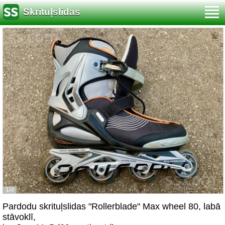
Skrituļslidas
1/4
Pardodu skrituļslidas "Rollerblade" Max wheel 80, labā
stāvoklī,