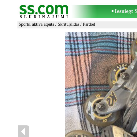
Iesniegt
SLUDINĀJUMI
Sports, aktīvā atpūta
/
Skrituļslidas
/ Pārdod