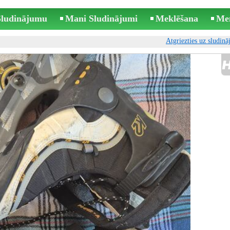
 Sludinājumu
Mani Sludinājumi
Meklēšana
Me
Atgriezties uz sludin