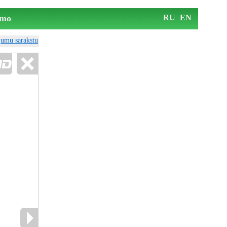
mo
RU
EN
ājumu sarakstu