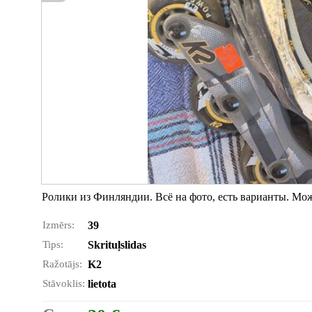
Ролики из Финляндии. Всё на фото, есть варианты. Мо
Izmērs:
39
Tips:
Skrituļslidas
Ražotājs:
K2
Stāvoklis:
lietota