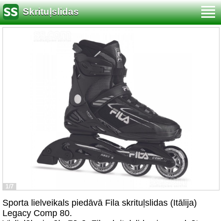
Skrituļslidas
1/7
Sporta lielveikals piedāvā Fila skrituļslidas (Itālija)
Legacy Comp 80.