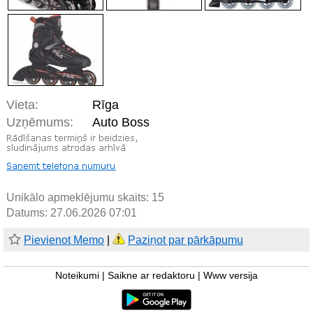
Vieta:
Rīga
Uzņēmums:
Auto Boss
Unikālo apmeklējumu skaits:
15
Datums: 27.06.2026 07:01
Pievienot Memo
|
Paziņot par pārkāpumu
Noteikumi
|
Saikne ar redaktoru
|
Www versija