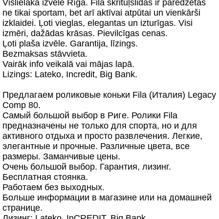
Vislielāka izvēle Rīgā. Fila skrituļslidas ir paredzētas
ne tikai sportam, bet arī aktīvai atpūtai un vienkārši
izklaidei. Ļoti vieglas, elegantas un izturīgas. Visi
izmēri, dažādas krāsas. Pievilcīgas cenas.
Ļoti plaša izvēle. Garantija, līzings.
Bezmaksas stāvvieta.
Vairāk info veikalā vai mājas lapā.
Lizings: Lateko, Incredit, Big Bank.
Предлагаем роликовые коньки Fila (Италия) Legacy
Comp 80.
Самый большой выбор в Риге. Ролики Fila
предназначены не только для спорта, но и для
активного отдыха и просто развлечения. Легкие,
элегантные и прочные. Различные цвета, все
размеры. Заманчивые цены.
Очень большой выбор. Гарантия, лизинг.
Бесплатная стоянка.
Работаем без выходных.
Больше информации в магазине или на домашней
странице.
Лизинг: Lateko, InCREDIT, Big Bank.