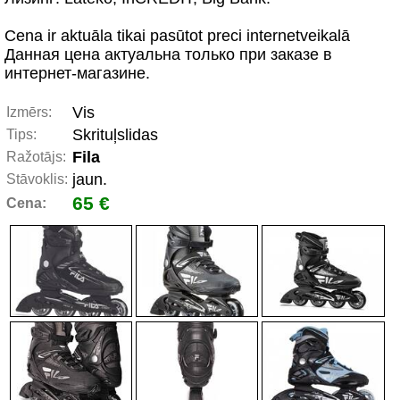
Cena ir aktuāla tikai pasūtot preci internetveikalā
Данная цена актуальна только при заказе в
интернет-магазине.
Vis
Izmērs:
Skrituļslidas
Tips:
Fila
Ražotājs:
jaun.
Stāvoklis:
65 €
Cena: