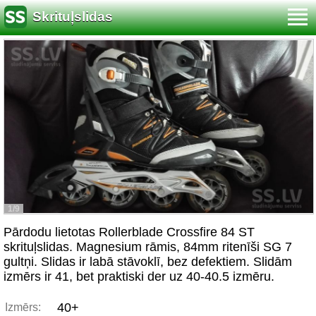
Skrituļslidas
1/9
Pārdodu lietotas Rollerblade Crossfire 84 ST
skrituļslidas. Magnesium rāmis, 84mm ritenīši SG 7
gultņi. Slidas ir labā stāvoklī, bez defektiem. Slidām
izmērs ir 41, bet praktiski der uz 40-40.5 izmēru.
40+
Izmērs: