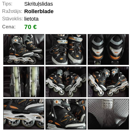
Skrituļslidas
Tips:
Rollerblade
Ražotājs:
lietota
Stāvoklis:
70 €
Cena: