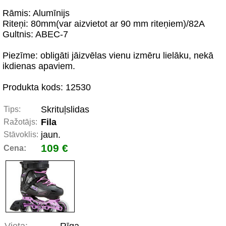
Rāmis: Alumīnijs
Riteņi: 80mm(var aizvietot ar 90 mm riteņiem)/82A
Gultnis: ABEC-7
Piezīme: obligāti jāizvēlas vienu izmēru lielāku, nekā
ikdienas apaviem.
Produkta kods: 12530
Skrituļslidas
Tips:
Fila
Ražotājs:
jaun.
Stāvoklis:
109 €
Cena: