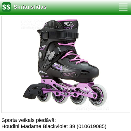
Skrituļslidas
Sporta veikals piedāvā:
Houdini Madame Blackviolet 39 (010619085)