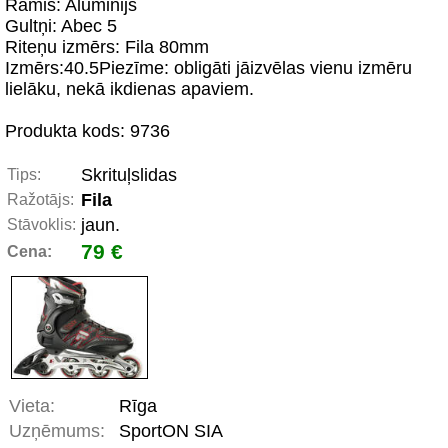
Rāmis: Aluminijs
Gultņi: Abec 5
Riteņu izmērs: Fila 80mm
Izmērs:40.5Piezīme: obligāti jāizvēlas vienu izmēru
lielāku, nekā ikdienas apaviem.
Produkta kods: 9736
Skrituļslidas
Tips:
Fila
Ražotājs:
jaun.
Stāvoklis:
79 €
Cena:
Vieta:
Rīga
Uzņēmums:
SportON SIA