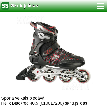
Skrituļslidas
Sporta veikals piedāvā:
Helix Blackred 40.5 (010617200) skrituļslidas