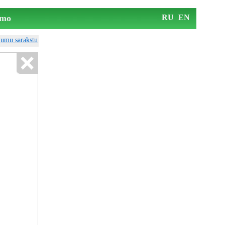
mo
RU
EN
ājumu sarakstu