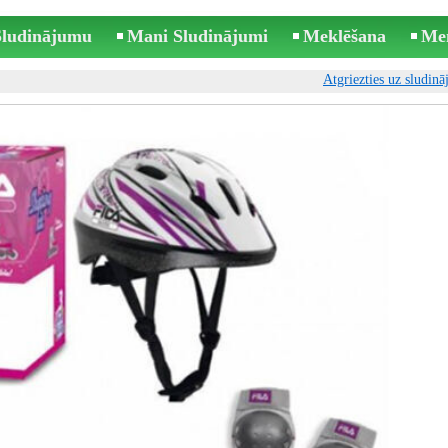
 Sludinājumu
Mani Sludinājumi
Meklēšana
Me
Atgriezties uz sludin