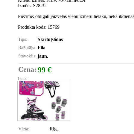
Riteņu izmērs: FILA 70/72mm/82A
Izmērs: S28-32
Piezīme: obligāti jāizvēlas vienu izmēru lielāku, nekā ikdiena
Produkta kods: 15769
Tips:
Skrituļslidas
Ražotājs:
Fila
Stāvoklis:
jaun.
Cena:
99 €
Foto:
Vieta:
Rīga