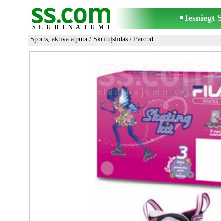
Iesniegt
SLUDINĀJUMI
Sports, aktīvā atpūta
/
Skrituļslidas
/ Pārdod