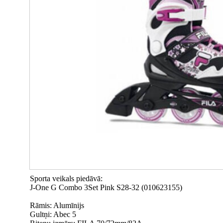
Sporta veikals piedāvā:
J-One G Combo 3Set Pink S28-32 (010623155)
Rāmis: Alumīnijs
Gultņi: Abec 5