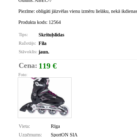
Gultnis: ABEC-7
Piezīme: obligāti jāizvēlas vienu izmēru lielāku, nekā ikdiena
Produkta kods: 12564
Tips:
Skrituļslidas
Ražotājs:
Fila
Stāvoklis:
jaun.
Cena:
119 €
Foto:
Vieta:
Rīga
Uzņēmums:
SportON SIA