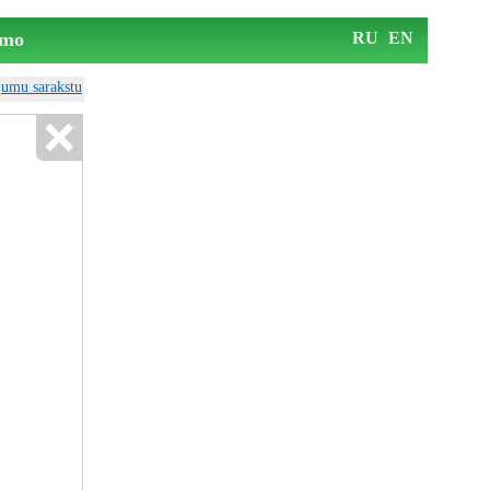
mo
RU
EN
ājumu sarakstu