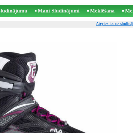
 Sludinājumu
Mani Sludinājumi
Meklēšana
Me
Atgriezties uz sludin