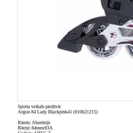
Sporta veikals piedāvā:
Argon 84 Lady Blackpink41 (010621215)
Rāmis: Alumīnijs
Riteņi: 84mm/83A