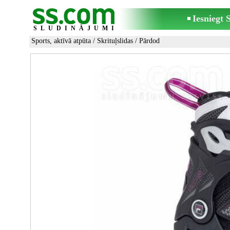
Iesniegt
SLUDINĀJUMI
Sports, aktīvā atpūta
/
Skrituļslidas
/ Pārdod