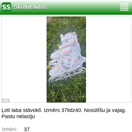
Skrituļslidas
1/2
Ļoti laba stāvoklī. Izmērs 37lidz40. Nosūtīšu ja vajag.
Pastu nelasīju
37
Izmērs: