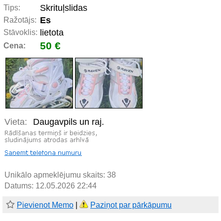
Skrituļslidas
Tips:
Es
Ražotājs:
lietota
Stāvoklis:
50 €
Cena:
Vieta:
Daugavpils un raj.
Unikālo apmeklējumu skaits:
38
Datums: 12.05.2026 22:44
Pievienot Memo
|
Paziņot par pārkāpumu