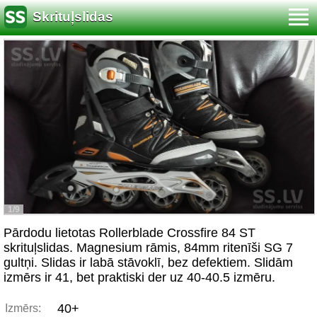
Skrituļslidas
1/9
Pārdodu lietotas Rollerblade Crossfire 84 ST
skrituļslidas. Magnesium rāmis, 84mm ritenīši SG 7
gultņi. Slidas ir labā stāvoklī, bez defektiem. Slidām
izmērs ir 41, bet praktiski der uz 40-40.5 izmēru.
40+
Izmērs: