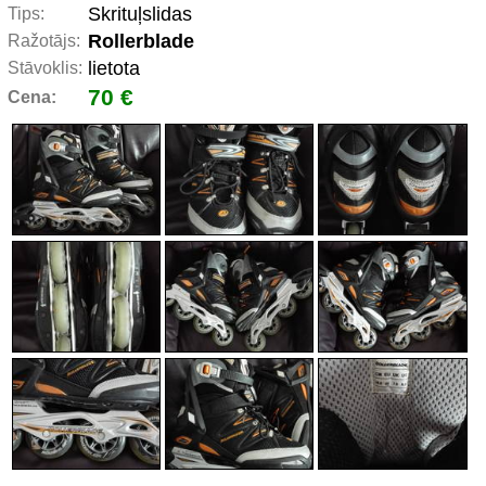
Skrituļslidas
Tips:
Rollerblade
Ražotājs:
lietota
Stāvoklis:
70 €
Cena: