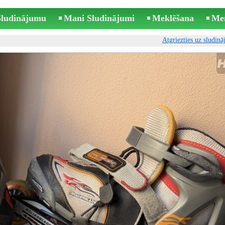
 Sludinājumu
Mani Sludinājumi
Meklēšana
Me
Atgriezties uz sludin