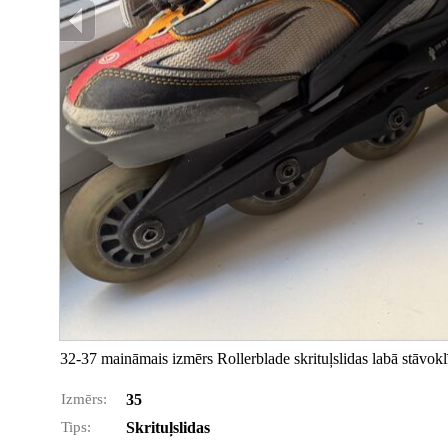
32-37 maināmais izmērs Rollerblade skrituļslidas labā stāvoklī
Izmērs:
35
Tips:
Skrituļslidas