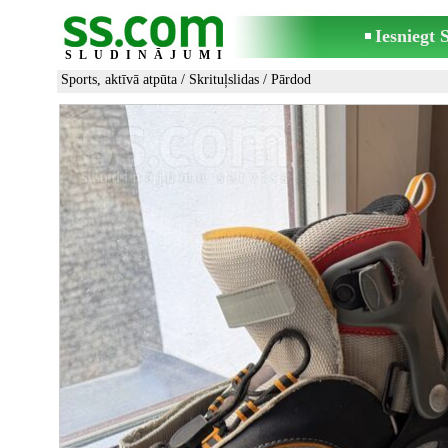
Iesniegt
SLUDINĀJUMI
Sports, aktīvā atpūta
/
Skrituļslidas
/ Pārdod