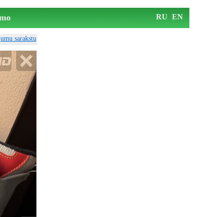
mo
RU
EN
ājumu sarakstu