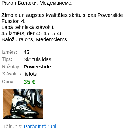
Район Баложи, Медемциемс.
Zīmola un augstas kvalitātes skrituļslidas Powerslide
Fussion 4.
Labā tehniskā stāvoklī.
45 izmērs, der 45-45, 5-46
Baložu rajons, Medemciems.
45
Izmērs:
Skrituļslidas
Tips:
Powerslide
Ražotājs:
lietota
Stāvoklis:
35 €
Cena:
Tālrunis:
Parādīt tālruni