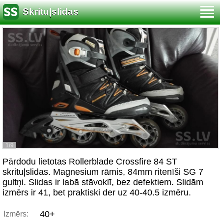
Skrituļslidas
1/9
Pārdodu lietotas Rollerblade Crossfire 84 ST
skrituļslidas. Magnesium rāmis, 84mm ritenīši SG 7
gultņi. Slidas ir labā stāvoklī, bez defektiem. Slidām
izmērs ir 41, bet praktiski der uz 40-40.5 izmēru.
40+
Izmērs: