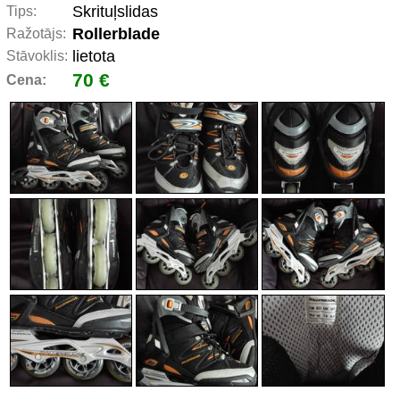
Skrituļslidas
Tips:
Rollerblade
Ražotājs:
lietota
Stāvoklis:
70 €
Cena: