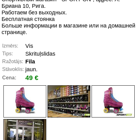
Бриана 10, Рига.
Работаем без выходных.
Бесплатная стоянка
Больше информации в магазине или на домашней
странице.
Vis
Izmērs:
Skrituļslidas
Tips:
Fila
Ražotājs:
jaun.
Stāvoklis:
49 €
Cena: