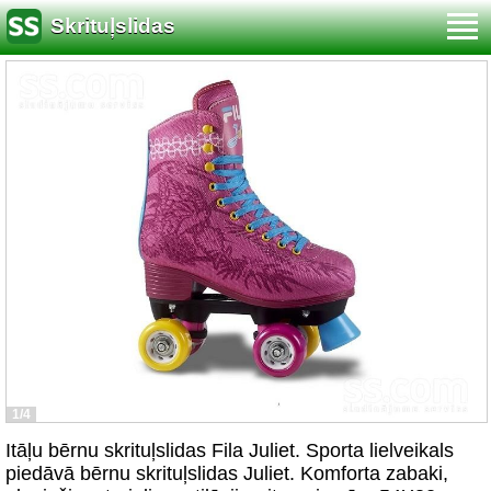
Skrituļslidas
1/4
Itāļu bērnu skrituļslidas Fila Juliet. Sporta lielveikals
piedāvā bērnu skrituļslidas Juliet. Komforta zabaki,