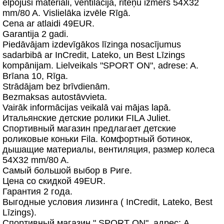
elpojuši materiali, ventilācija, riteņu izmērs 54X32
mm/80 A. Vislielāka izvēle Rīgā.
Cena ar atlaidi 49EUR.
Garantija 2 gadi.
Piedāvājam izdevīgākos līzinga nosacījumus
sadarbibā ar InCredit, Lateko, un Best Līzings
kompānijam. Lielveikals "SPORT ON", adrese: A.
Brīana 10, Rīga.
Strādājam bez brīvdienām.
Bezmaksas autostāvvieta.
Vairāk informācijas veikalā vai mājas lapā.
Итальянские детские ролики FILA Juliet.
Спортивный магазин предлагает детские
роликовые коньки Fila. Комфортный ботинок,
дышащие материалы, вентиляция, размер колеса
54Х32 mm/80 A.
Самый большой выбор в Риге.
Цена со скидкой 49EUR.
Гарантия 2 года.
Выгодные условия лизинга ( InCredit, Lateko, Best
Līzings).
Спортивный магазин " SPORT ON", адрес: А.