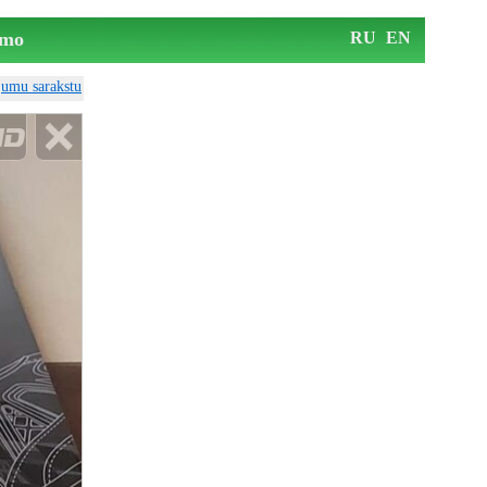
mo
RU
EN
ājumu sarakstu