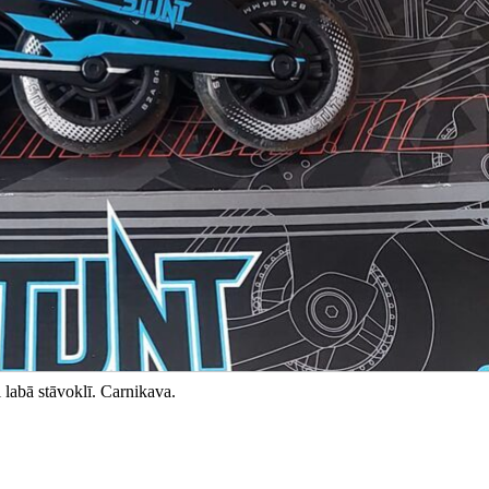
i labā stāvoklī. Carnikava.