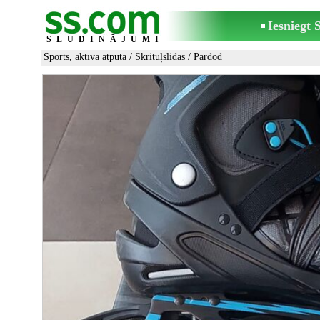
Iesniegt
SLUDINĀJUMI
Sports, aktīvā atpūta
/
Skrituļslidas
/ Pārdod