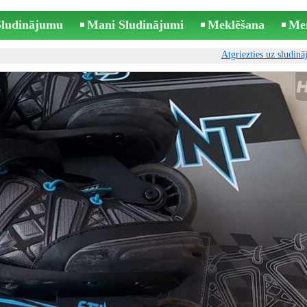
 Sludinājumu
Mani Sludinājumi
Meklēšana
Me
Atgriezties uz sludin