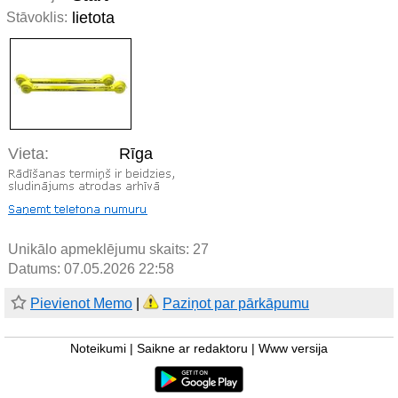
lietota
Stāvoklis:
Vieta:
Rīga
Unikālo apmeklējumu skaits:
27
Datums: 07.05.2026 22:58
Pievienot Memo
|
Paziņot par pārkāpumu
Noteikumi
|
Saikne ar redaktoru
|
Www versija