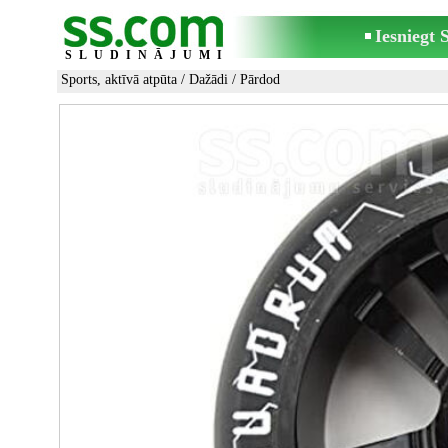
Iesniegt
SLUDINĀJUMI
Sports, aktīvā atpūta
/
Dažādi
/ Pārdod