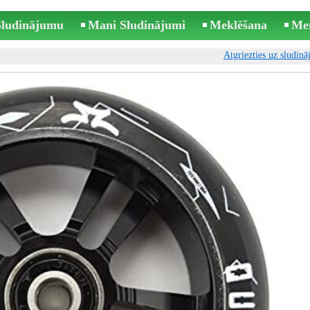
 Sludinājumu
Mani Sludinājumi
Meklēšana
Me
Atgriezties uz sludin