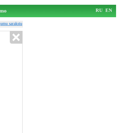
mo
RU
EN
ājumu sarakstu