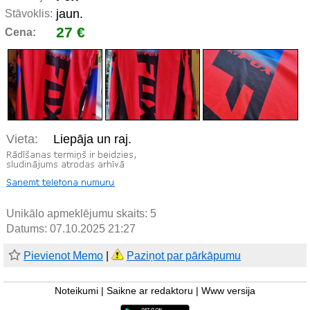
jaun.
Stāvoklis:
27 €
Cena:
Vieta:
Liepāja un raj.
Unikālo apmeklējumu skaits:
5
Datums: 07.10.2025 21:27
Pievienot Memo
|
Paziņot par pārkāpumu
Noteikumi
|
Saikne ar redaktoru
|
Www versija