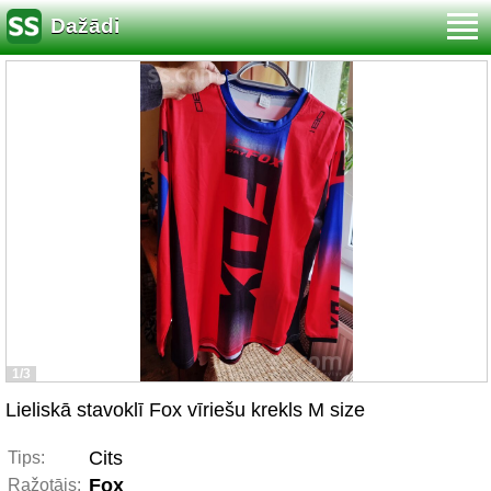
Dažādi
1/3
Lieliskā stavoklī Fox vīriešu krekls M size
Cits
Tips:
Fox
Ražotājs: