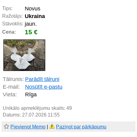
Novus
Tips:
Ukraina
Ražotājs:
jaun.
Stāvoklis:
15 €
Cena:
Tālrunis:
Parādīt tālruni
E-mail:
Nosūtīt e-pastu
Vieta:
Rīga
Unikālo apmeklējumu skaits:
49
Datums: 27.07.2026 11:55
Pievienot Memo
|
Paziņot par pārkāpumu