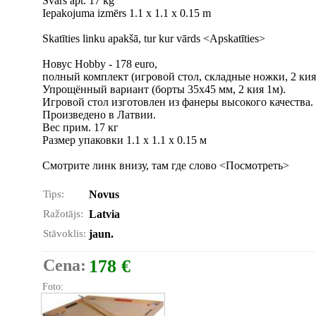
Svars apt. 17 kg
Iepakojuma izmērs 1.1 x 1.1 x 0.15 m
Skatīties linku apakšā, tur kur vārds <Apskatīties>
Новус Hobby - 178 euro,
полный комплект (игровой стол, складные ножки, 2 кия
Упрощённый вариант (борты 35x45 мм, 2 кия 1м).
Игровой стол изготовлен из фанеры высокого качества.
Произведено в Латвии.
Вес прим. 17 кг
Размер упаковки 1.1 x 1.1 x 0.15 м
Смотрите линк внизу, там где слово <Посмотреть>
Tips:
Novus
Ražotājs:
Latvia
Stāvoklis:
jaun.
Cena:
178 €
Foto: