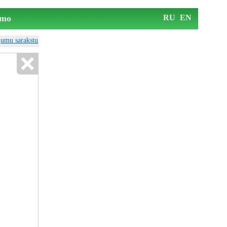
mo
RU
EN
ājumu sarakstu