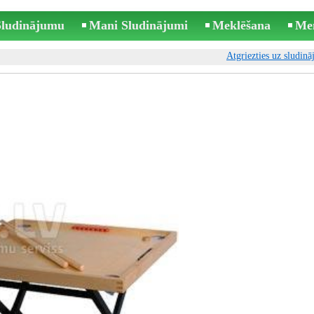
 Sludinājumu
Mani Sludinājumi
Meklēšana
Me
Atgriezties uz sludin