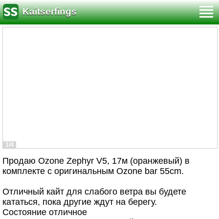
Kaitserfings
1/4
Продаю Ozone Zephyr V5, 17м (оранжевый) в
комплекте с оригинальным Ozone bar 55cm.
Отличный кайт для слабого ветра вы будете
кататься, пока другие ждут на берегу.
Состояние отличное