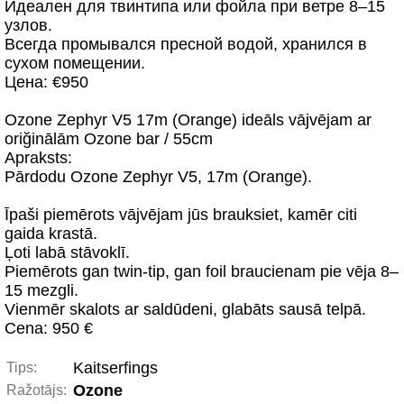
Идеален для твинтипа или фойла при ветре 8–15
узлов.
Всегда промывался пресной водой, хранился в
сухом помещении.
Цена: €950
Ozone Zephyr V5 17m (Orange) ideāls vājvējam ar
oriğinālām Ozone bar / 55cm
Apraksts:
Pārdodu Ozone Zephyr V5, 17m (Orange).
Īpaši piemērots vājvējam jūs brauksiet, kamēr citi
gaida krastā.
Ļoti labā stāvoklī.
Piemērots gan twin-tip, gan foil braucienam pie vēja 8–
15 mezgli.
Vienmēr skalots ar saldūdeni, glabāts sausā telpā.
Cena: 950 €
Kaitserfings
Tips:
Ozone
Ražotājs: