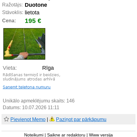
Duotone
Ražotājs:
lietota
Stāvoklis:
195 €
Cena:
Vieta:
Rīga
Unikālo apmeklējumu skaits:
146
Datums: 10.07.2026 11:11
Pievienot Memo
|
Paziņot par pārkāpumu
Noteikumi
|
Saikne ar redaktoru
|
Www versija