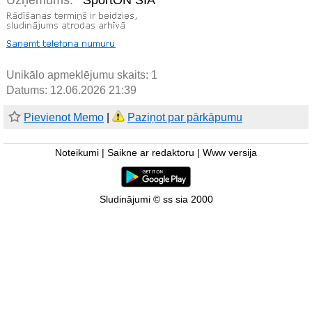
Uzņēmums:
SportON SIA
Unikālo apmeklējumu skaits:
1
Datums: 12.06.2026 21:39
Pievienot Memo
|
Paziņot par pārkāpumu
Noteikumi
|
Saikne ar redaktoru
|
Www versija
Sludinājumi © ss sia 2000