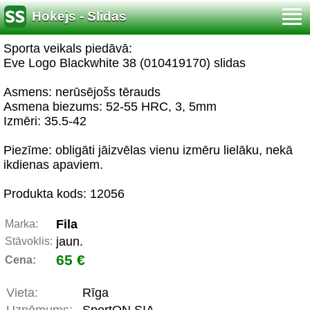
Hokejs - Slidas
Sporta veikals piedāvā:
Eve Logo Blackwhite 38 (010419170) slidas
Asmens: nerūsējošs tērauds
Asmena biezums: 52-55 HRC, 3, 5mm
Izmēri: 35.5-42
Piezīme: obligāti jāizvēlas vienu izmēru lielāku, nekā
ikdienas apaviem.
Produkta kods: 12056
Fila
Marka:
jaun.
Stāvoklis:
65 €
Cena:
Vieta:
Rīga