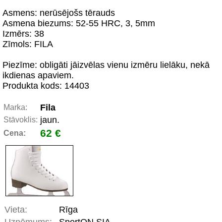
Asmens: nerūsējošs tērauds
Asmena biezums: 52-55 HRC, 3, 5mm
Izmērs: 38
Zīmols: FILA
Piezīme: obligāti jāizvēlas vienu izmēru lielāku, nekā
ikdienas apaviem.
Produkta kods: 14403
Fila
Marka:
jaun.
Stāvoklis:
62 €
Cena:
Vieta:
Rīga