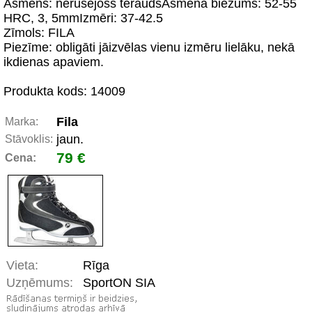
Asmens: nerūsējošs tēraudsAsmena biezums: 52-55
HRC, 3, 5mmIzmēri: 37-42.5
Zīmols: FILA
Piezīme: obligāti jāizvēlas vienu izmēru lielāku, nekā
ikdienas apaviem.
Produkta kods: 14009
Fila
Marka:
jaun.
Stāvoklis:
79 €
Cena:
Vieta:
Rīga
Uzņēmums:
SportON SIA