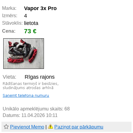
Vapor 3x Pro
Marka:
4
Izmērs:
lietota
Stāvoklis:
73 €
Cena:
Vieta:
Rīgas rajons
Unikālo apmeklējumu skaits:
68
Datums: 11.04.2026 10:11
Pievienot Memo
|
Paziņot par pārkāpumu