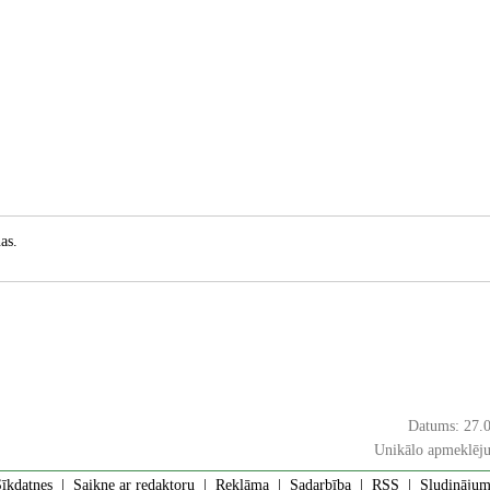
as.
Datums: 27.
Unikālo apmeklēju
īkdatnes
|
Saikne ar redaktoru
|
Reklāma
|
Sadarbība
|
RSS
| Sludinājumi