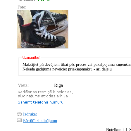
Foto:
Uzmanību!
Maksājiet pārdevējiem tikai pēc preces vai pakalpojuma saņemšan
Nekādā gadījumā neveiciet priekšapmaksu - arī daļēju
Vieta:
Rīga
Izdrukāt
Pārsūtīt sludinājumu
Noteikumi
|
S