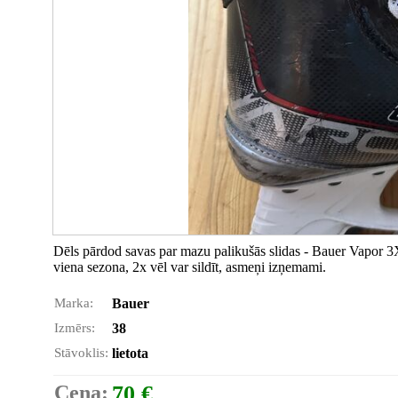
Dēls pārdod savas par mazu palikušās slidas - Bauer Vapor 3X,
viena sezona, 2x vēl var sildīt, asmeņi izņemami.
Marka:
Bauer
Izmērs:
38
Stāvoklis:
lietota
Cena:
70 €