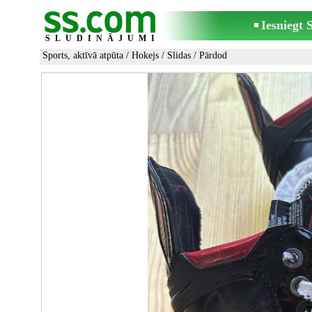
Iesniegt
SLUDINĀJUMI
Sports, aktīvā atpūta
/
Hokejs
/
Slidas
/ Pārdod