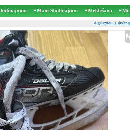
 Sludinājumu
Mani Sludinājumi
Meklēšana
Me
Atgriezties uz sludin