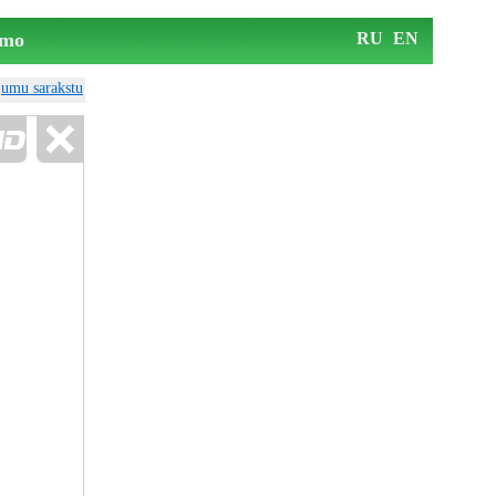
mo
RU
EN
ājumu sarakstu