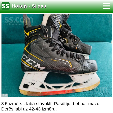
Hokejs - Slidas
1/6
8.5 izmērs - labā stāvoklī. Pasūtīju, bet par mazu.
Derēs labi uz 42-43 izmēru.