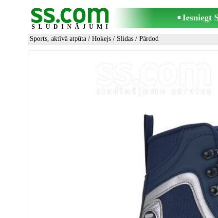
Iesniegt
SLUDINĀJUMI
Sports, aktīvā atpūta
/
Hokejs
/
Slidas
/ Pārdod