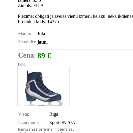
Izmērs: 35.5
Zīmols: FILA
Piezīme: obligāti jāizvēlas vienu izmēru lielāku, nekā ikdiena
Produkta kods: 14375
Marka:
Fila
Stāvoklis:
jaun.
Cena:
89 €
Foto:
Vieta:
Rīga
Uzņēmums:
SportON SIA