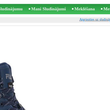
 Sludinājumu
Mani Sludinājumi
Meklēšana
Me
Atgriezties uz sludin