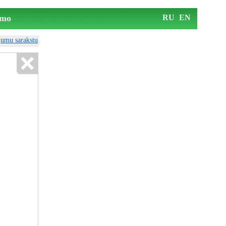
mo
RU
EN
ājumu sarakstu