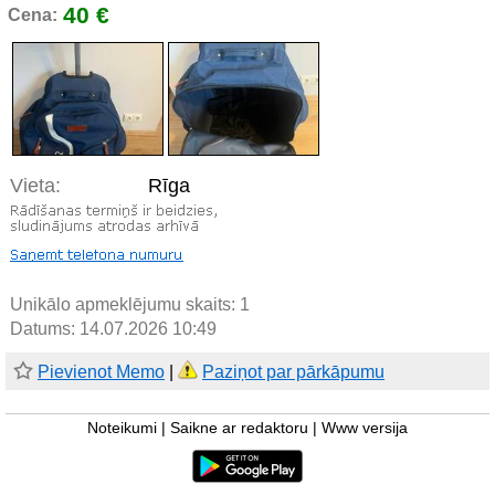
40 €
Cena:
Vieta:
Rīga
Unikālo apmeklējumu skaits:
1
Datums: 14.07.2026 10:49
Pievienot Memo
|
Paziņot par pārkāpumu
Noteikumi
|
Saikne ar redaktoru
|
Www versija