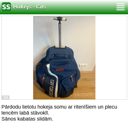
Hokejs - Cits
1/2
Pārdodu lietotu hokeja somu ar ritenīšiem un plecu
lencēm labā stāvoklī.
Sānos kabatas slidām.