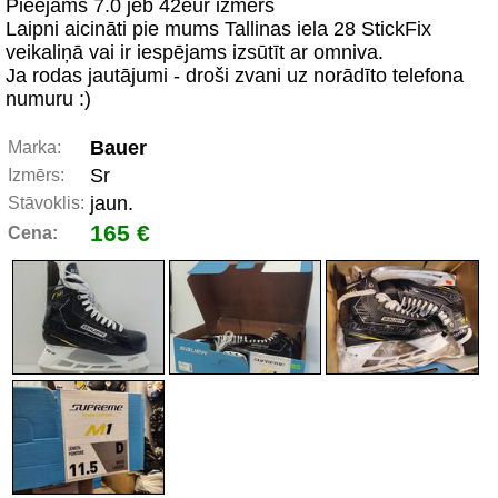
Pieejams 7.0 jeb 42eur izmērs
Laipni aicināti pie mums Tallinas iela 28 StickFix
veikaliņā vai ir iespējams izsūtīt ar omniva.
Ja rodas jautājumi - droši zvani uz norādīto telefona
numuru :)
Bauer
Marka:
Sr
Izmērs:
jaun.
Stāvoklis:
165 €
Cena: