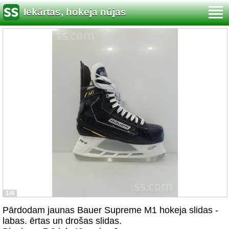
Iekārtas, hokeja nūjas
1/4
Pārdodam jaunas Bauer Supreme M1 hokeja slidas -
labas. ērtas un drošas slidas.