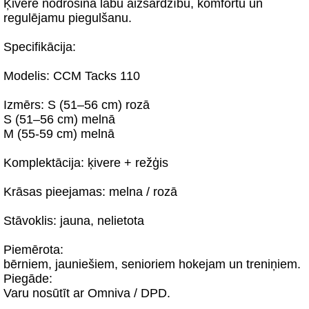
Ķivere nodrošina labu aizsardzību, komfortu un
regulējamu piegulšanu.
Specifikācija:
Modelis: CCM Tacks 110
Izmērs: S (51–56 cm) rozā
S (51–56 cm) melnā
M (55-59 cm) melnā
Komplektācija: ķivere + režģis
Krāsas pieejamas: melna / rozā
Stāvoklis: jauna, nelietota
Piemērota:
bērniem, jauniešiem, senioriem hokejam un treniņiem.
Piegāde:
Varu nosūtīt ar Omniva / DPD.