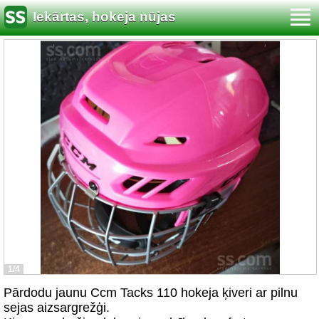
Iekārtas, hokeja nūjas
1/4
Pārdodu jaunu Ccm Tacks 110 hokeja ķiveri ar pilnu
sejas aizsargrežģi.