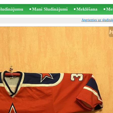
 Sludinājumu
Mani Sludinājumi
Meklēšana
Me
Atgriezties uz sludin