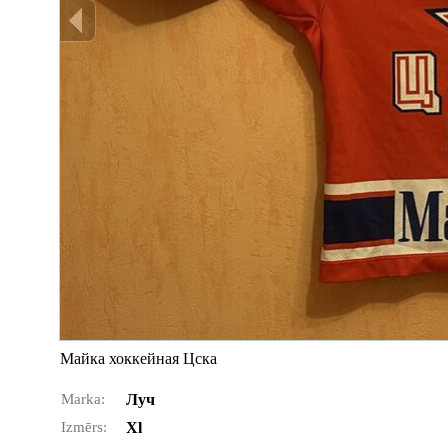
Mайка хоккейная Цска
Marka:
Луч
Izmērs:
Xl