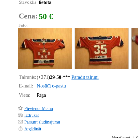
Stāvoklis:
lietota
Cena:
50 €
Foto:
Tālrunis:
(+371)
29-50-***
Parādīt tālruni
E-mail:
Nosūtīt e-pastu
Vieta:
Rīga
Pievienot Memo
Izdrukāt
Pārsūtīt sludinājumu
Atgādināt