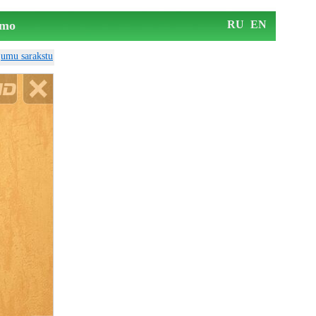
mo
RU
EN
ājumu sarakstu