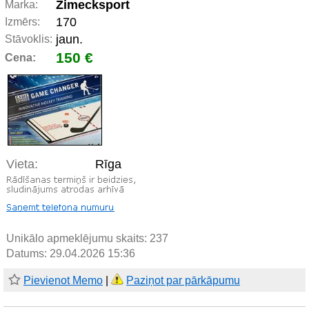
Zimecksport
Marka:
170
Izmērs:
jaun.
Stāvoklis:
150 €
Cena:
Vieta:
Rīga
Unikālo apmeklējumu skaits:
237
Datums: 29.04.2026 15:36
Pievienot Memo
|
Paziņot par pārkāpumu