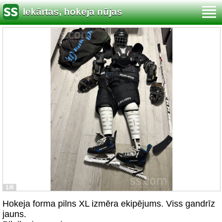
Iekārtas, hokeja nūjas
1/6
Hokeja forma pilns XL izmēra ekipējums. Viss gandrīz
jauns.