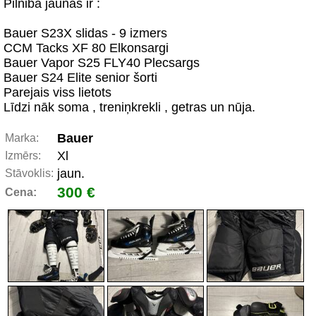
Pilniba jaunas ir :
Bauer S23X slidas - 9 izmers
CCM Tacks XF 80 Elkonsargi
Bauer Vapor S25 FLY40 Plecsargs
Bauer S24 Elite senior šorti
Parejais viss lietots
Līdzi nāk soma , treniņkrekli , getras un nūja.
Bauer
Marka:
Xl
Izmērs:
jaun.
Stāvoklis:
300 €
Cena: