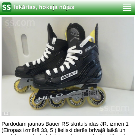
Iekārtas, hokeja nūjas
1/4
Pārdodam jaunas Bauer RS skrituļslidas JR, izmēri 1
(Eiropas izmērā 33, 5 ) lieliski derēs brīvajā laikā un